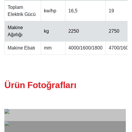
Toplam
kw/hp
16,5
19
Elektrik Gücü
ALINPAH CILA MAKINESI
Makine
kg
2250
2750
Ağırlığı
Makine Ebatı
mm
4000/1600/1800
4700/1600
Ürün Fotoğrafları
KALIBRE MAKINESI