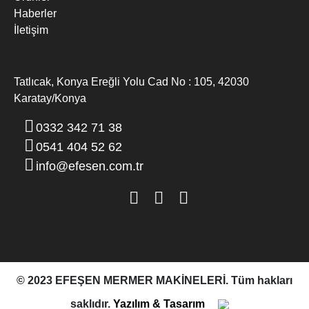
Haberler
İletişim
Tatlıcak, Konya Ereğli Yolu Cad No : 105, 42030
Karatay/Konya
MERMER DIK EBATLAMA MAKINESI
0332 342 71 38
0541 404 52 62
info@efesen.com.tr
© 2023 EFEŞEN MERMER MAKİNELERİ. Tüm hakları
saklıdır.
Yazılım & Tasarım