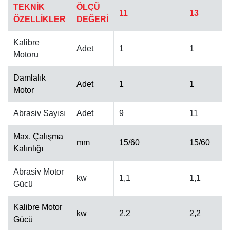
TEKNİK
ÖLÇÜ
11
13
ÖZELLİKLER
DEĞERİ
Kalibre
Adet
1
1
Motoru
Damlalık
OTOMATIK CILA MAKINESI
Adet
1
1
Motor
Abrasiv Sayısı
Adet
9
11
Max. Çalışma
mm
15/60
15/60
Kalınlığı
Abrasiv Motor
kw
1,1
1,1
Gücü
Kalibre Motor
kw
2,2
2,2
Gücü